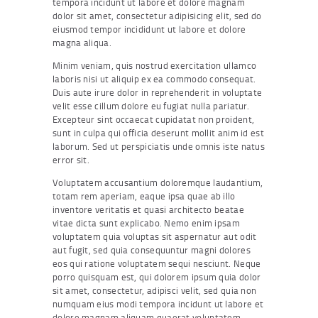
tempora incidunt ut labore et dolore magnam
dolor sit amet, consectetur adipisicing elit, sed do
eiusmod tempor incididunt ut labore et dolore
magna aliqua.
Minim veniam, quis nostrud exercitation ullamco
laboris nisi ut aliquip ex ea commodo consequat.
Duis aute irure dolor in reprehenderit in voluptate
velit esse cillum dolore eu fugiat nulla pariatur.
Excepteur sint occaecat cupidatat non proident,
sunt in culpa qui officia deserunt mollit anim id est
laborum. Sed ut perspiciatis unde omnis iste natus
error sit.
Voluptatem accusantium doloremque laudantium,
totam rem aperiam, eaque ipsa quae ab illo
inventore veritatis et quasi architecto beatae
vitae dicta sunt explicabo. Nemo enim ipsam
voluptatem quia voluptas sit aspernatur aut odit
aut fugit, sed quia consequuntur magni dolores
eos qui ratione voluptatem sequi nesciunt. Neque
porro quisquam est, qui dolorem ipsum quia dolor
sit amet, consectetur, adipisci velit, sed quia non
numquam eius modi tempora incidunt ut labore et
dolore magnam aliquam quaerat voluptatem.