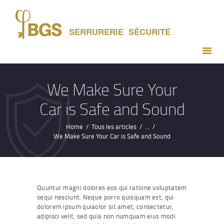
ACCUEIL
PRESTATIONS
DEVIS GRATUIT
CONTACT
We Make Sure Your
Car is Safe and Sound
Home
Tous les articles
...
We Make Sure Your Car is Safe and Sound
Quuntur magni dolores eos qui ratione voluptatem
sequi nesciunt. Neque porro quisquam est, qui
dolorem ipsum quiaolor sit amet, consectetur,
adipisci velit, sed quia non numquam eius modi