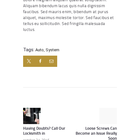
Aliquam bibendum lacus quis nulla dignissim
faucibus. Sed mauris enim, bibendum at purus
aliquet, maximus molestie tortor. Sed faucibus et
tellus eu sollicitudin. Sed fringilla malesuada
luctus.
Tags:
Auto
,
System
Navigation
de
l’article
Previous
Next
post:
post:
Having Doubts? Call Our
Loose Screws Can
Locksmith in
Become an Issue Really
Soon
octobre 21, 2016