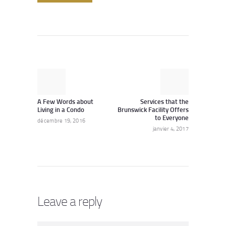
Navigation
de
l’article
Previous
Next
post:
post:
A Few Words about
Services that the
Living in a Condo
Brunswick Facility Offers
to Everyone
décembre 19, 2016
janvier 4, 2017
Leave a reply