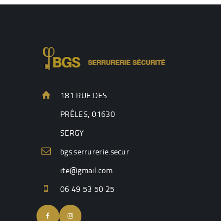
181 RUE DES
PRÊLES, 01630
SERGY
bgs.serrurerie.secur
ite@gmail.com
06 49 53 50 25